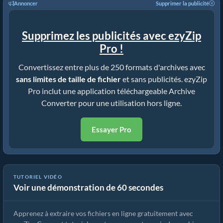
Annoncer
Supprimer la publicité
Supprimez les publicités avec ezyZip
Pro !
Convertissez entre plus de 250 formats d'archives avec
sans limites de taille de fichier
et sans publicités. ezyZip
Pro inclut une application téléchargeable Archive
Converter pour une utilisation hors ligne.
Essayer Pro
Comment extraire des fichiers en ligne avec ezyZip (gratuit, sans
TUTORIEL VIDÉO
Voir une démonstration de 60 secondes
installation)
Apprenez à extraire vos fichiers en ligne gratuitement avec