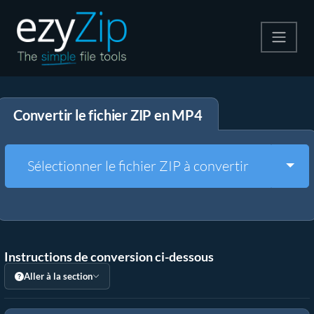
Compresser
Convertir le fichier ZIP en MP4
Décompresser
Convertir
Togg
Sélectionner le fichier ZIP à convertir
Autres outils
Instructions de conversion ci-dessous
Aller à la section