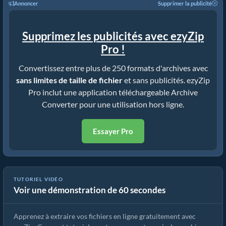
Annoncer
Supprimer la publicité
Supprimez les publicités avec ezyZip
Pro !
Convertissez entre plus de 250 formats d'archives avec
sans limites de taille de fichier
et sans publicités. ezyZip
Pro inclut une application téléchargeable Archive
Converter pour une utilisation hors ligne.
Essayer Pro
Comment extraire des fichiers en ligne avec ezyZip (gratuit, sans
TUTORIEL VIDÉO
Voir une démonstration de 60 secondes
installation)
Apprenez à extraire vos fichiers en ligne gratuitement avec