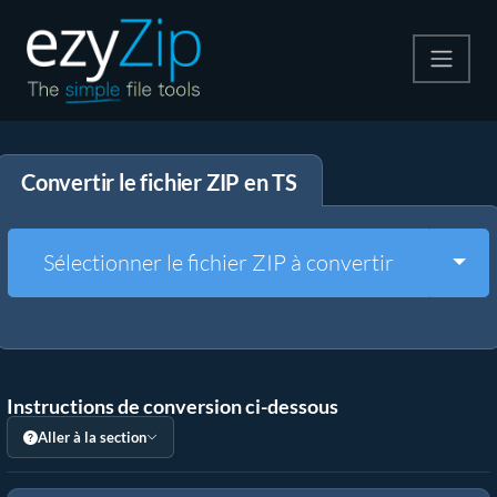
Compresser
Convertir le fichier ZIP en TS
Décompresser
Convertir
Togg
Sélectionner le fichier ZIP à convertir
Autres outils
Instructions de conversion ci-dessous
Aller à la section