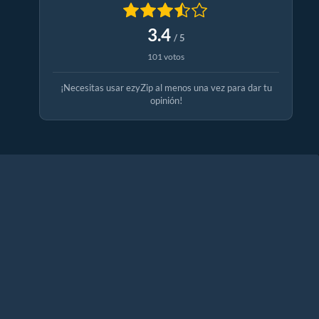
3.4
/ 5
101 votos
¡Necesitas usar ezyZip al menos una vez para dar tu
opinión!