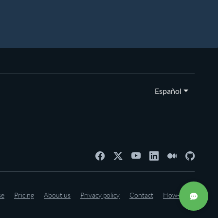
Español
se
Pricing
About us
Privacy policy
Contact
How-to's