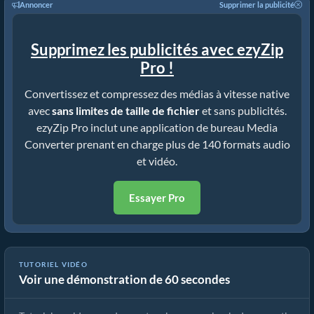
Annoncer
Supprimer la publicité
Supprimez les publicités avec ezyZip
Pro !
Convertissez et compressez des médias à vitesse native
avec
sans limites de taille de fichier
et sans publicités.
ezyZip Pro inclut une application de bureau Media
Converter prenant en charge plus de 140 formats audio
et vidéo.
Essayer Pro
TUTORIEL VIDÉO
Voir une démonstration de 60 secondes
Cómo convertir archivos multimedia