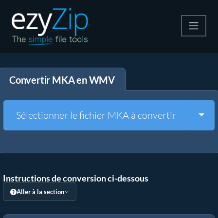
Compresser
Convertir MKA en WMV
Décompresser
Convertir
Togg
Sélectionner le fichier MKA à convertir
Autres outils
Instructions de conversion ci-dessous
Aller à la section