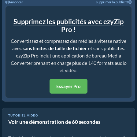
Annoncer
Supprimer la publicité
Supprimez les publicités avec ezyZip
Pro !
Convertissez et compressez des médias à vitesse native
avec
sans limites de taille de fichier
et sans publicités.
ezyZip Pro inclut une application de bureau Media
Converter prenant en charge plus de 140 formats audio
et vidéo.
Essayer Pro
TUTORIEL VIDÉO
Voir une démonstration de 60 secondes
Cómo convertir archivos multimedia