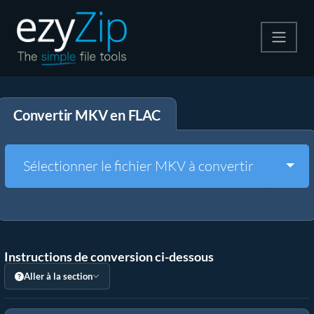
Compresser
Convertir MKV en FLAC
Décompresser
Convertir
Togg
Sélectionner le fichier MKV à convertir
Autres outils
Instructions de conversion ci-dessous
Aller à la section