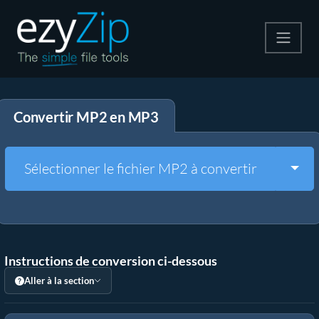
Compresser
Convertir MP2 en MP3
Décompresser
Convertir
Togg
Sélectionner le fichier MP2 à convertir
Autres outils
Instructions de conversion ci-dessous
Aller à la section