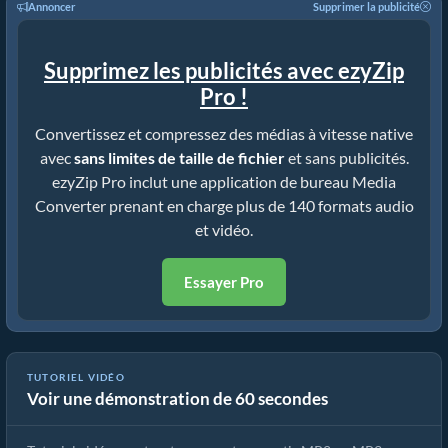
Annoncer
Supprimer la publicité
Supprimez les publicités avec ezyZip
Pro !
Convertissez et compressez des médias à vitesse native
avec
sans limites de taille de fichier
et sans publicités.
ezyZip Pro inclut une application de bureau Media
Converter prenant en charge plus de 140 formats audio
et vidéo.
Essayer Pro
TUTORIEL VIDÉO
Voir une démonstration de 60 secondes
Comment convertir MP2 en MP3 en quelques secondes !