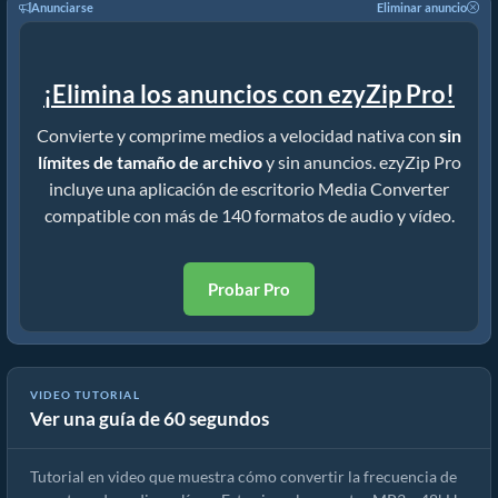
Anunciarse
Eliminar anuncio
¡Elimina los anuncios con ezyZip Pro!
Convierte y comprime medios a velocidad nativa con
sin
límites de tamaño de archivo
y sin anuncios. ezyZip Pro
incluye una aplicación de escritorio Media Converter
compatible con más de 140 formatos de audio y vídeo.
Probar Pro
VIDEO TUTORIAL
Ver una guía de 60 segundos
Cómo convertir la frecuencia de muestreo de audio.
Tutorial en video que muestra cómo convertir la frecuencia de