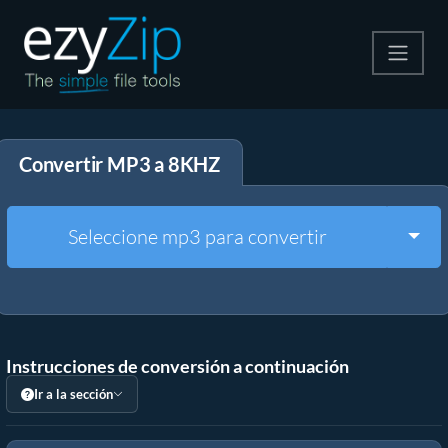
Comprime
Convertir MP3 a 8KHZ
Descomprime
Convertir
Togg
Seleccione mp3 para convertir
Otras herramientas
Instrucciones de conversión a continuación
Ir a la sección