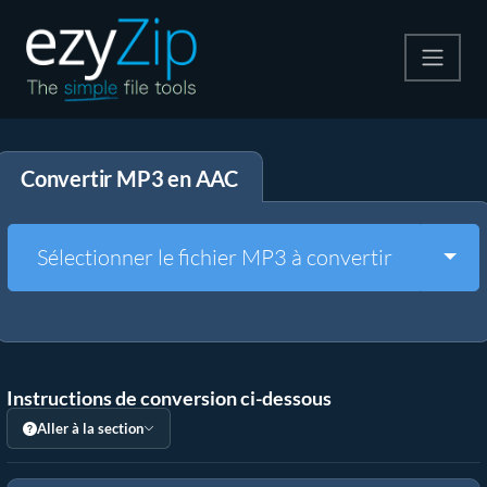
Compresser
Convertir MP3 en AAC
Décompresser
Convertir
Togg
Sélectionner le fichier MP3 à convertir
Autres outils
Instructions de conversion ci-dessous
Aller à la section