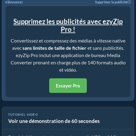
Annoncer
Supprimer la publicité
Supprimez les publicités avec ezyZip
Pro !
Convertissez et compressez des médias à vitesse native
avec
sans limites de taille de fichier
et sans publicités.
ezyZip Pro inclut une application de bureau Media
Converter prenant en charge plus de 140 formats audio
et vidéo.
Essayer Pro
TUTORIEL VIDÉO
Voir une démonstration de 60 secondes
Comment convertir MP3 en AAC (Guide simple)