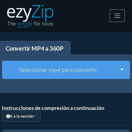
Comprime
Convertir MP4 a 360P
Descomprime
Convertir
Togg
Seleccionar mp4 para convertir
Otras herramientas
Instrucciones de compresión a continuación
Ir a la sección