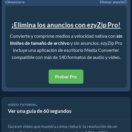
Anunciarse
Eliminar anuncio
¡Elimina los anuncios con ezyZip Pro!
Convierte y comprime medios a velocidad nativa con
sin
límites de tamaño de archivo
y sin anuncios. ezyZip Pro
incluye una aplicación de escritorio Media Converter
compatible con más de 140 formatos de audio y vídeo.
Probar Pro
VIDEO TUTORIAL
Ver una guía de 60 segundos
Cómo reducir la resolución de mp4 (Guía sencilla)
Guía en video que muestra cómo reducir la resolución de un