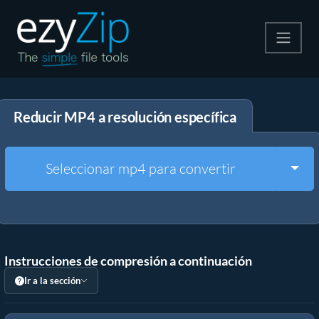
Comprime
Reducir MP4 a resolución específica
Descomprime
Convertir
Togg
Seleccionar mp4 para convertir
Otras herramientas
Instrucciones de compresión a continuación
Ir a la sección