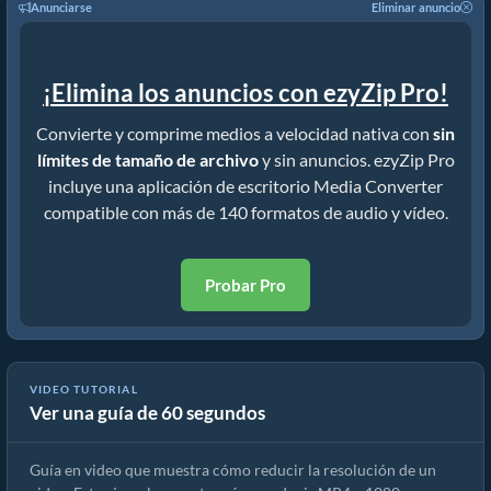
Anunciarse
Eliminar anuncio
¡Elimina los anuncios con ezyZip Pro!
Convierte y comprime medios a velocidad nativa con
sin
límites de tamaño de archivo
y sin anuncios. ezyZip Pro
incluye una aplicación de escritorio Media Converter
compatible con más de 140 formatos de audio y vídeo.
Probar Pro
VIDEO TUTORIAL
Ver una guía de 60 segundos
Cómo reducir la resolución de mp4 (Guía sencilla)
Guía en video que muestra cómo reducir la resolución de un