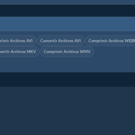
imir Archivos AVI
Convertir Archivos AVI
Comprimir Archivos WEB
vertir Archivos MKV
Comprimir Archivos WMV