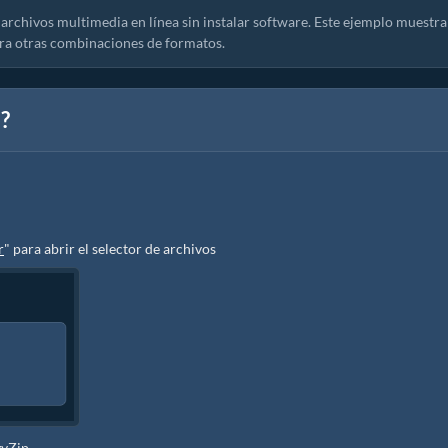
archivos multimedia en línea sin instalar software. Este ejemplo muestra
ra otras combinaciones de formatos.
?
r
" para abrir el selector de archivos
zyZip