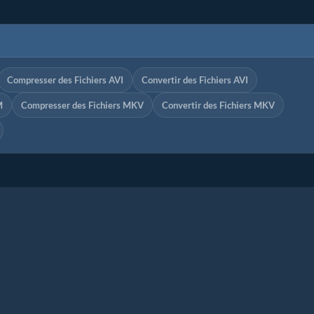
Compresser des Fichiers AVI
Convertir des Fichiers AVI
M
Compresser des Fichiers MKV
Convertir des Fichiers MKV