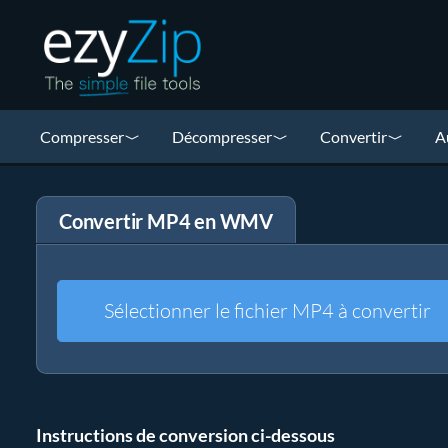
Compresser
Décompresser
Convertir
A
Convertir MP4 en WMV
Sélectionner le fichier MP4 à convertir
Instructions de conversion ci-dessous