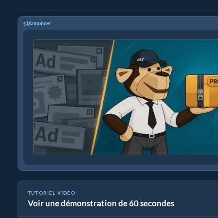
Annoncer
TUTORIEL VIDÉO
Voir une démonstration de 60 secondes
Comment convertir MP4 en WMV (Guide simple)