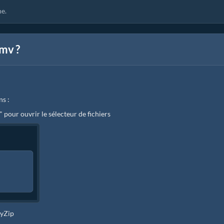
e.
mv ?
ns :
" pour ouvrir le sélecteur de fichiers
zyZip