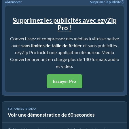
Annoncer
Supprimer la publicité
Supprimez les publicités avec ezyZip
Pro !
Convertissez et compressez des médias à vitesse native
avec
sans limites de taille de fichier
et sans publicités.
ezyZip Pro inclut une application de bureau Media
Converter prenant en charge plus de 140 formats audio
et vidéo.
Essayer Pro
TUTORIEL VIDÉO
Voir une démonstration de 60 secondes
Comment réduire la résolution mpeg (Guide simple)