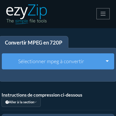
Compresser
Convertir MPEG en 720P
Décompresser
Convertir
Togg
Sélectionner mpeg à convertir
Autres outils
Instructions de compression ci-dessous
Aller à la section