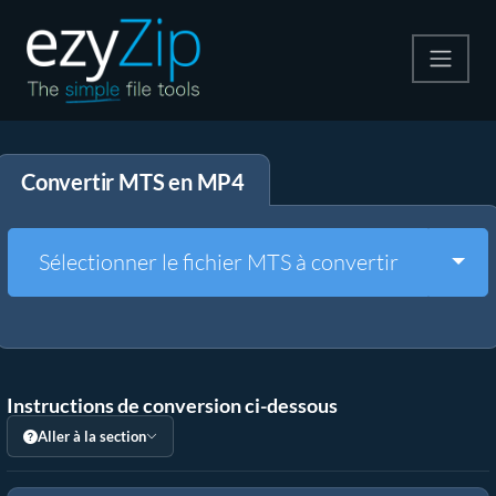
Compresser
Convertir MTS en MP4
Décompresser
Convertir
Togg
Sélectionner le fichier MTS à convertir
Autres outils
Instructions de conversion ci-dessous
Aller à la section