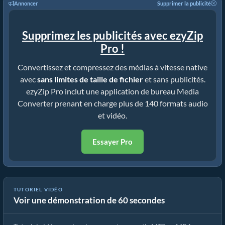
Annoncer
Supprimer la publicité
Supprimez les publicités avec ezyZip
Pro !
Convertissez et compressez des médias à vitesse native
avec
sans limites de taille de fichier
et sans publicités.
ezyZip Pro inclut une application de bureau Media
Converter prenant en charge plus de 140 formats audio
et vidéo.
Essayer Pro
TUTORIEL VIDÉO
Voir une démonstration de 60 secondes
Comment convertir MTS en MP4 en quelques secondes !