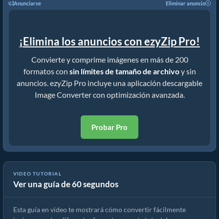
Anunciarse
Eliminar anuncio
¡Elimina los anuncios con ezyZip Pro!
Convierte y comprime imágenes en más de 200
formatos con
sin límites de tamaño de archivo
y sin
anuncios. ezyZip Pro incluye una aplicación descargable
Image Converter con optimización avanzada.
Probar Pro
VIDEO TUTORIAL
Ver una guía de 60 segundos
Cómo convertir el formato de imagen en línea
Esta guía en video te mostrará cómo convertir fácilmente