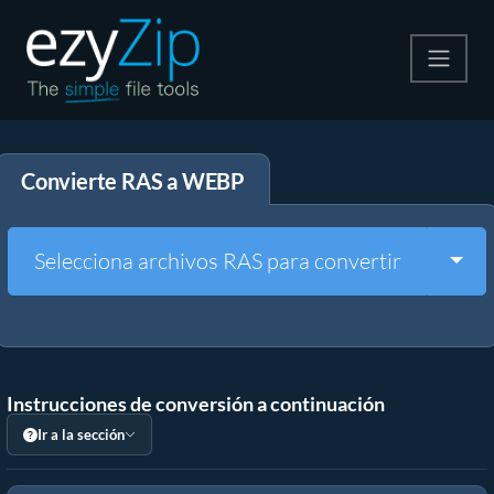
Comprime
Convierte RAS a WEBP
Descomprime
Convertir
Togg
Selecciona archivos RAS para convertir
Otras herramientas
Instrucciones de conversión a continuación
Ir a la sección