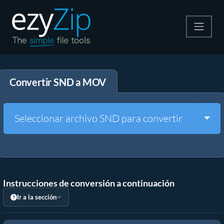
Comprime
Convertir SND a MOV
Descomprime
Convertir
Togg
Seleccionar archivo SND para convertir
Otras herramientas
Instrucciones de conversión a continuación
Ir a la sección