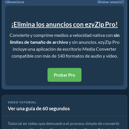
Anunciarse
Eliminar anuncio
¡Elimina los anuncios con ezyZip Pro!
Convierte y comprime medios a velocidad nativa con
sin
límites de tamaño de archivo
y sin anuncios. ezyZip Pro
incluye una aplicación de escritorio Media Converter
compatible con más de 140 formatos de audio y vídeo.
Probar Pro
VIDEO TUTORIAL
Ver una guía de 60 segundos
Cómo convertir archivos multimedia
Tutorial en video que demuestra el proceso simple de convertir