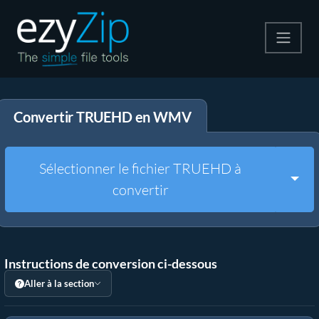
Compresser
Convertir TRUEHD en WMV
Décompresser
Convertir
Sélectionner le fichier TRUEHD à
Togg
convertir
Autres outils
Instructions de conversion ci-dessous
Aller à la section