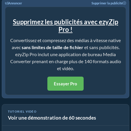
Annoncer
Supprimer la publicité
Supprimez les publicités avec ezyZip
Pro !
Convertissez et compressez des médias à vitesse native
avec
sans limites de taille de fichier
et sans publicités.
ezyZip Pro inclut une application de bureau Media
Converter prenant en charge plus de 140 formats audio
et vidéo.
Essayer Pro
TUTORIEL VIDÉO
Voir une démonstration de 60 secondes
Cómo convertir archivos multimedia