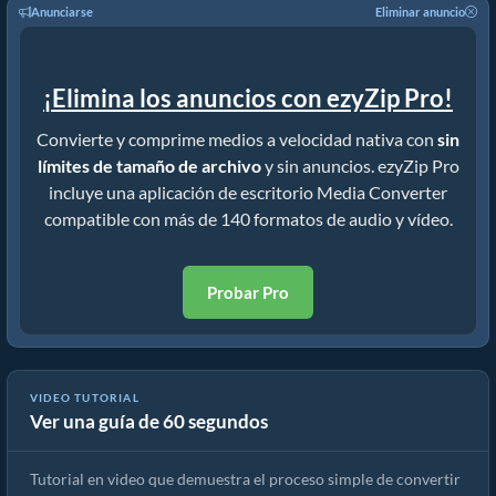
Anunciarse
Eliminar anuncio
¡Elimina los anuncios con ezyZip Pro!
Convierte y comprime medios a velocidad nativa con
sin
límites de tamaño de archivo
y sin anuncios. ezyZip Pro
incluye una aplicación de escritorio Media Converter
compatible con más de 140 formatos de audio y vídeo.
Probar Pro
VIDEO TUTORIAL
Ver una guía de 60 segundos
Cómo convertir archivos multimedia
Tutorial en video que demuestra el proceso simple de convertir