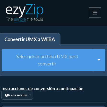
Comprime
Convertir UMX a WEBA
Descomprime
Convertir
Seleccionar archivo UMX para
Togg
convertir
Otras herramientas
Instrucciones de conversión a continuación
Ir a la sección