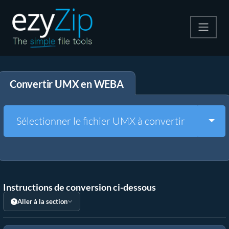
Compresser
Convertir UMX en WEBA
Décompresser
Convertir
Togg
Sélectionner le fichier UMX à convertir
Autres outils
Instructions de conversion ci-dessous
Aller à la section