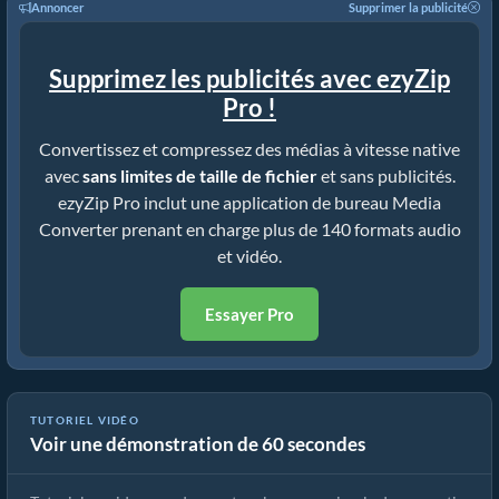
Annoncer
Supprimer la publicité
Supprimez les publicités avec ezyZip
Pro !
Convertissez et compressez des médias à vitesse native
avec
sans limites de taille de fichier
et sans publicités.
ezyZip Pro inclut une application de bureau Media
Converter prenant en charge plus de 140 formats audio
et vidéo.
Essayer Pro
TUTORIEL VIDÉO
Voir une démonstration de 60 secondes
Cómo convertir archivos multimedia