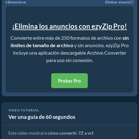
Anunciarse
Eliminar anuncio
¡Elimina los anuncios con ezyZip Pro!
Convierte entre más de 250 formatos de archivo con
sin
límites de tamaño de archivo
y sin anuncios. ezyZip Pro
incluye una aplicación descargable Archive Converter
para uso sin conexión.
Probar Pro
VIDEO TUTORIAL
Ver una guía de 60 segundos
Convertir 7z A Archivo Normal En Línea (Guía Sencilla)
Este vídeo mostrará
cómo convertir 7Z a vcf
.