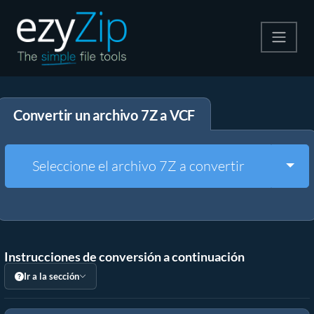
Comprime
Convertir un archivo 7Z a VCF
Descomprime
Convertir
Togg
Seleccione el archivo 7Z a convertir
Otras herramientas
Instrucciones de conversión a continuación
Ir a la sección