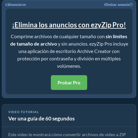
Anunciarse
Eliminar anuncio
¡Elimina los anuncios con ezyZip Pro!
Comprime archivos de cualquier tamaño con
sin límites
de tamaño de archivo
y sin anuncios. ezyZip Pro incluye
una aplicación de escritorio Archive Creator con
protección por contraseña y división en múltiples
volúmenes.
Probar Pro
VIDEO TUTORIAL
Ver una guía de 60 segundos
Cómo Convertir Video a ZIP En Línea (Guía sencilla)
Este video le mostrará cómo convertir archivos de video a ZIP