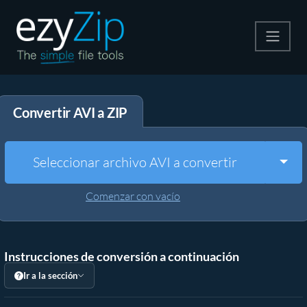
Comprime
Convertir AVI a ZIP
Descomprime
Convertir
Togg
Seleccionar archivo AVI a convertir
Otras herramientas
Comenzar con vacío
Instrucciones de conversión a continuación
Ir a la sección