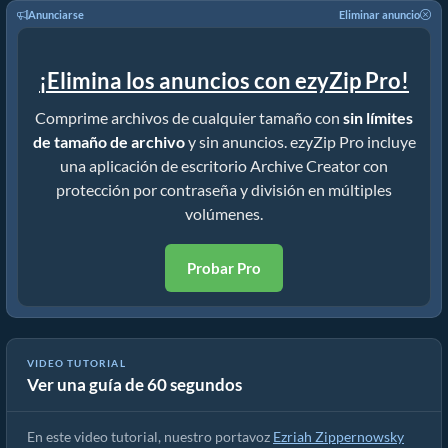
Anunciarse
Eliminar anuncio
¡Elimina los anuncios con ezyZip Pro!
Comprime archivos de cualquier tamaño con
sin límites
de tamaño de archivo
y sin anuncios. ezyZip Pro incluye
una aplicación de escritorio Archive Creator con
protección por contraseña y división en múltiples
volúmenes.
Probar Pro
VIDEO TUTORIAL
Ver una guía de 60 segundos
Cómo Convertir MOV a ZIP En Línea (Guía sencilla)
En este video tutorial, nuestro portavoz
Ezriah Zippernowsky