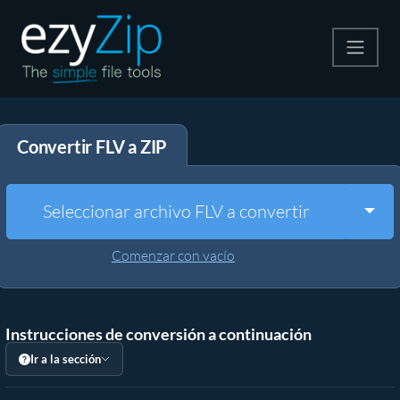
Comprime
Convertir FLV a ZIP
Descomprime
Convertir
Togg
Seleccionar archivo FLV a convertir
Otras herramientas
Comenzar con vacío
Instrucciones de conversión a continuación
Ir a la sección