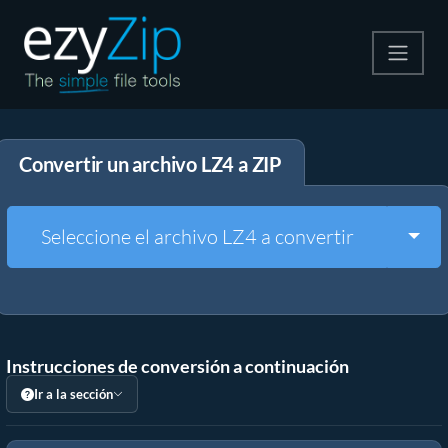
Comprime
Convertir un archivo LZ4 a ZIP
Descomprime
Convertir
Togg
Seleccione el archivo LZ4 a convertir
Otras herramientas
Instrucciones de conversión a continuación
Ir a la sección