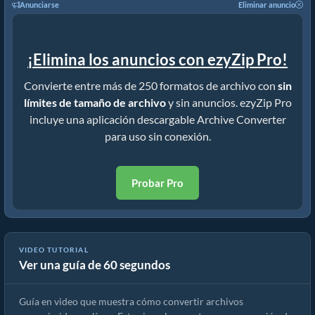
Anunciarse
Eliminar anuncio
¡Elimina los anuncios con ezyZip Pro!
Convierte entre más de 250 formatos de archivo con
sin
límites de tamaño de archivo
y sin anuncios. ezyZip Pro
incluye una aplicación descargable Archive Converter
para uso sin conexión.
Probar Pro
VIDEO TUTORIAL
Ver una guía de 60 segundos
Cómo convertir archivos comprimidos usando ezyZip
Guía en video que muestra cómo convertir archivos