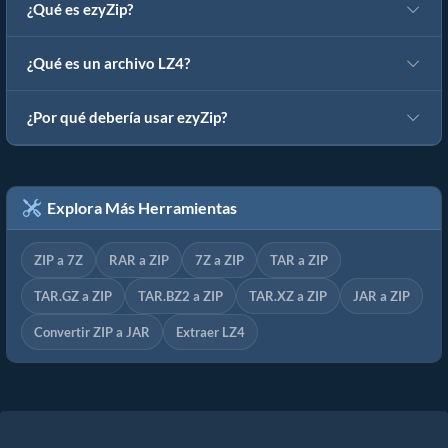
¿Qué es ezyZip?
¿Qué es un archivo LZ4?
¿Por qué debería usar ezyZip?
Explora Más Herramientas
ZIP a 7Z
RAR a ZIP
7Z a ZIP
TAR a ZIP
TAR.GZ a ZIP
TAR.BZ2 a ZIP
TAR.XZ a ZIP
JAR a ZIP
Convertir ZIP a JAR
Extraer LZ4