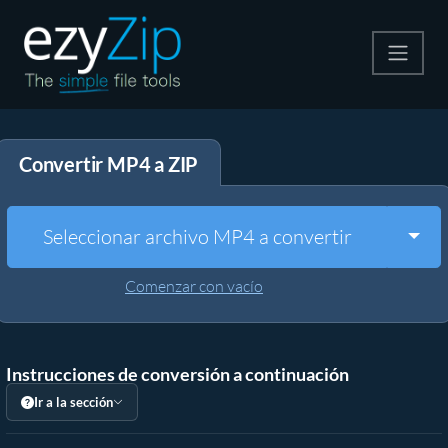
Comprime
Convertir MP4 a ZIP
Descomprime
Convertir
Togg
Seleccionar archivo MP4 a convertir
Otras herramientas
Comenzar con vacío
Instrucciones de conversión a continuación
Ir a la sección