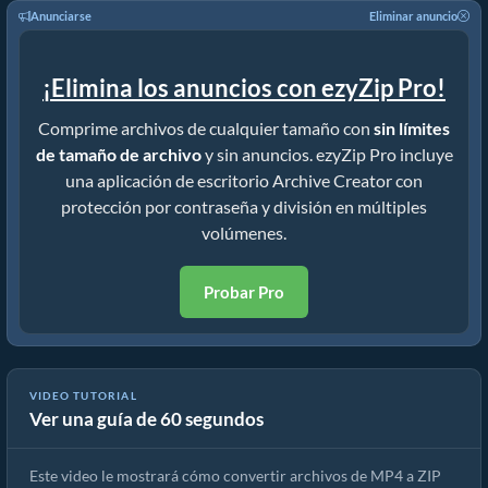
Anunciarse
Eliminar anuncio
¡Elimina los anuncios con ezyZip Pro!
Comprime archivos de cualquier tamaño con
sin límites
de tamaño de archivo
y sin anuncios. ezyZip Pro incluye
una aplicación de escritorio Archive Creator con
protección por contraseña y división en múltiples
volúmenes.
Probar Pro
VIDEO TUTORIAL
Ver una guía de 60 segundos
Cómo Convertir MP4 a ZIP En Línea (Guía sencilla)
Este video le mostrará cómo convertir archivos de MP4 a ZIP