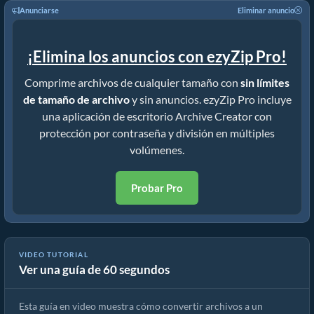
Anunciarse
Eliminar anuncio
¡Elimina los anuncios con ezyZip Pro!
Comprime archivos de cualquier tamaño con
sin límites
de tamaño de archivo
y sin anuncios. ezyZip Pro incluye
una aplicación de escritorio Archive Creator con
protección por contraseña y división en múltiples
volúmenes.
Probar Pro
VIDEO TUTORIAL
Ver una guía de 60 segundos
Cómo convertir archivos a ZIP en línea (Guía simple)
Esta guía en video muestra cómo convertir archivos a un