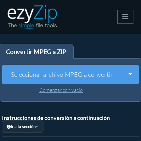
Comprime
Convertir MPEG a ZIP
Descomprime
Convertir
Togg
Seleccionar archivo MPEG a convertir
Otras herramientas
Comenzar con vacío
Instrucciones de conversión a continuación
Ir a la sección