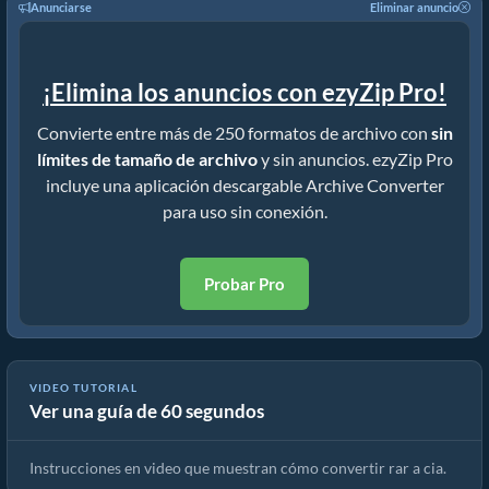
Anunciarse
Eliminar anuncio
¡Elimina los anuncios con ezyZip Pro!
Convierte entre más de 250 formatos de archivo con
sin
límites de tamaño de archivo
y sin anuncios. ezyZip Pro
incluye una aplicación descargable Archive Converter
para uso sin conexión.
Probar Pro
VIDEO TUTORIAL
Ver una guía de 60 segundos
Cómo convertir RAR a archivo original (Guía sencilla)
Instrucciones en video que muestran cómo convertir rar a cia.