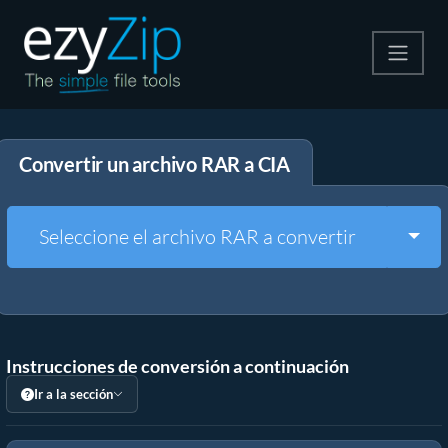
Comprime
Convertir un archivo RAR a CIA
Descomprime
Convertir
Togg
Seleccione el archivo RAR a convertir
Otras herramientas
Instrucciones de conversión a continuación
Ir a la sección