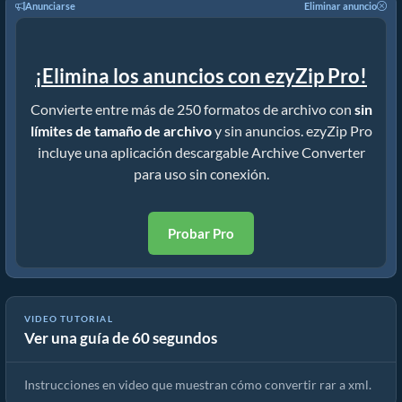
Anunciarse
Eliminar anuncio
¡Elimina los anuncios con ezyZip Pro!
Convierte entre más de 250 formatos de archivo con
sin
límites de tamaño de archivo
y sin anuncios. ezyZip Pro
incluye una aplicación descargable Archive Converter
para uso sin conexión.
Probar Pro
VIDEO TUTORIAL
Ver una guía de 60 segundos
Cómo convertir RAR a archivo original (Guía sencilla)
Instrucciones en video que muestran cómo convertir rar a xml.