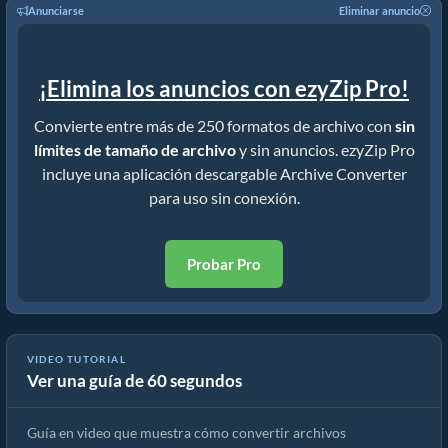
Anunciarse
Eliminar anuncio
¡Elimina los anuncios con ezyZip Pro!
Convierte entre más de 250 formatos de archivo con
sin
límites de tamaño de archivo
y sin anuncios. ezyZip Pro
incluye una aplicación descargable Archive Converter
para uso sin conexión.
Probar Pro
VIDEO TUTORIAL
Ver una guía de 60 segundos
Cómo convertir archivos comprimidos usando ezyZip
Guía en video que muestra cómo convertir archivos