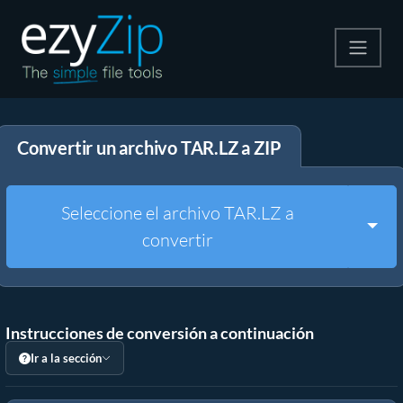
Comprime
Convertir un archivo TAR.LZ a ZIP
Descomprime
Convertir
Seleccione el archivo TAR.LZ a
Togg
convertir
Otras herramientas
Instrucciones de conversión a continuación
Ir a la sección