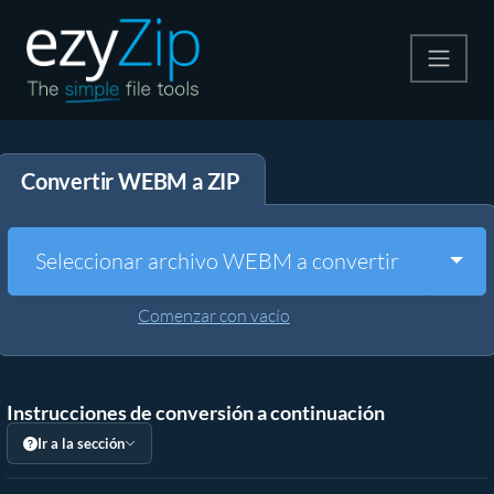
Comprime
Convertir WEBM a ZIP
Descomprime
Convertir
Togg
Seleccionar archivo WEBM a convertir
Otras herramientas
Comenzar con vacío
Instrucciones de conversión a continuación
Ir a la sección