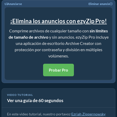
Anunciarse
Eliminar anuncio
¡Elimina los anuncios con ezyZip Pro!
Comprime archivos de cualquier tamaño con
sin límites
de tamaño de archivo
y sin anuncios. ezyZip Pro incluye
una aplicación de escritorio Archive Creator con
protección por contraseña y división en múltiples
volúmenes.
Probar Pro
VIDEO TUTORIAL
Ver una guía de 60 segundos
Cómo Convertir Webm a ZIP En Línea (Guía sencilla)
En este video tutorial, nuestro portavoz
Ezriah Zippernowsky