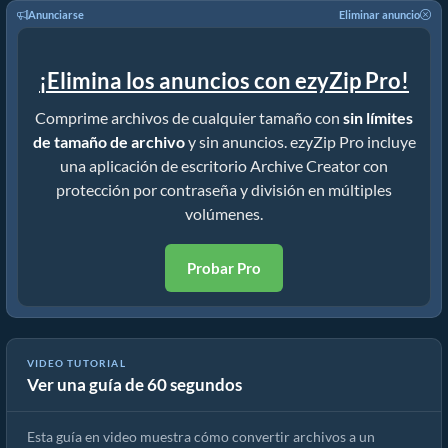
Anunciarse
Eliminar anuncio
¡Elimina los anuncios con ezyZip Pro!
Comprime archivos de cualquier tamaño con
sin límites
de tamaño de archivo
y sin anuncios. ezyZip Pro incluye
una aplicación de escritorio Archive Creator con
protección por contraseña y división en múltiples
volúmenes.
Probar Pro
VIDEO TUTORIAL
Ver una guía de 60 segundos
Cómo convertir archivos a ZIP en línea (Guía simple)
Esta guía en video muestra cómo convertir archivos a un