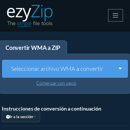
Comprime
Convertir WMA a ZIP
Descomprime
Convertir
Togg
Seleccionar archivo WMA a convertir
Otras herramientas
Comenzar con vacío
Instrucciones de conversión a continuación
Ir a la sección