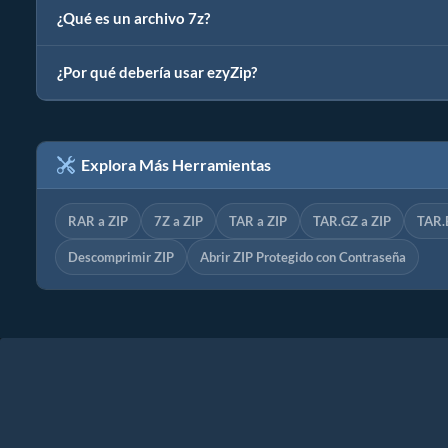
¿Qué es un archivo 7z?
¿Por qué debería usar ezyZip?
Explora Más Herramientas
RAR a ZIP
7Z a ZIP
TAR a ZIP
TAR.GZ a ZIP
TAR.
Descomprimir ZIP
Abrir ZIP Protegido con Contraseña