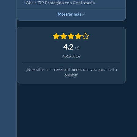
Abrir ZIP Protegido con Contraseña
Mostrar más
4.2
/ 5
4016 votos
¡Necesitas usar ezyZip al menos una vez para dar tu
opinión!