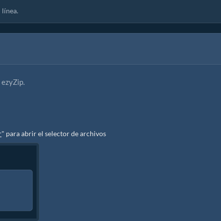
línea.
 ezyZip.
r
" para abrir el selector de archivos