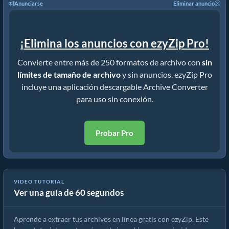
Anunciarse
Eliminar anuncio
¡Elimina los anuncios con ezyZip Pro!
Convierte entre más de 250 formatos de archivo con
sin
límites de tamaño de archivo
y sin anuncios. ezyZip Pro
incluye una aplicación descargable Archive Converter
para uso sin conexión.
Probar Pro
VIDEO TUTORIAL
Ver una guía de 60 segundos
Cómo extraer archivos en línea con ezyZip (gratis, sin instalación)
Aprende a extraer tus archivos en línea gratis con ezyZip. Este