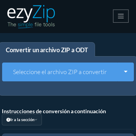
Comprime
Convertir un archivo ZIP a ODT
Descomprime
Convertir
Togg
Seleccione el archivo ZIP a convertir
Otras herramientas
Instrucciones de conversión a continuación
Ir a la sección