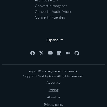
Archivos A ZIP
Convertir Imágenes
Convertir Audio/Vídeo
Convertir Fuentes
Español
ezyZip® is a registered trademark.
Copyright
WebbyAppy
. All rights reserved.
Advertise
Pricing
About us
Privacy policy