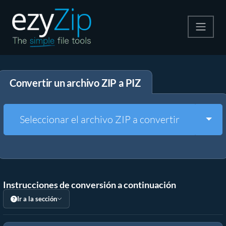
Comprime
Convertir un archivo ZIP a PIZ
Descomprime
Convertir
Togg
Seleccionar el archivo ZIP a convertir
Otras herramientas
Instrucciones de conversión a continuación
Ir a la sección