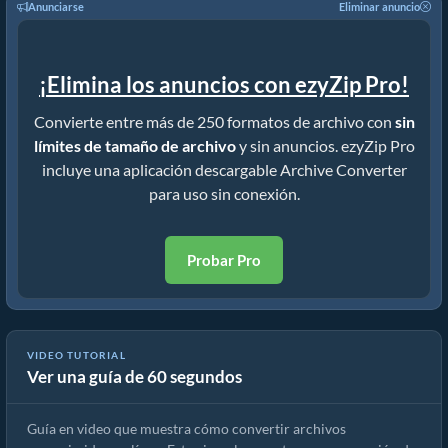
Anunciarse
Eliminar anuncio
¡Elimina los anuncios con ezyZip Pro!
Convierte entre más de 250 formatos de archivo con
sin
límites de tamaño de archivo
y sin anuncios. ezyZip Pro
incluye una aplicación descargable Archive Converter
para uso sin conexión.
Probar Pro
VIDEO TUTORIAL
Ver una guía de 60 segundos
Cómo convertir archivos comprimidos usando ezyZip
Guía en video que muestra cómo convertir archivos