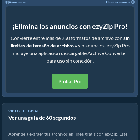
Anunciarse
Eliminar anuncio
¡Elimina los anuncios con ezyZip Pro!
Convierte entre más de 250 formatos de archivo con
sin
límites de tamaño de archivo
y sin anuncios. ezyZip Pro
incluye una aplicación descargable Archive Converter
para uso sin conexión.
Probar Pro
VIDEO TUTORIAL
Ver una guía de 60 segundos
Cómo extraer archivos en línea con ezyZip (gratis, sin instalación)
Aprende a extraer tus archivos en línea gratis con ezyZip. Este