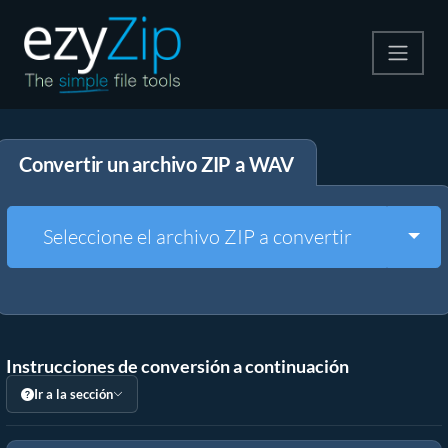
Comprime
Convertir un archivo ZIP a WAV
Descomprime
Convertir
Togg
Seleccione el archivo ZIP a convertir
Otras herramientas
Instrucciones de conversión a continuación
Ir a la sección