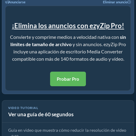
Anunciarse
Eliminar anuncio
¡Elimina los anuncios con ezyZip Pro!
Convierte y comprime medios a velocidad nativa con
sin
límites de tamaño de archivo
y sin anuncios. ezyZip Pro
incluye una aplicación de escritorio Media Converter
compatible con más de 140 formatos de audio y vídeo.
Probar Pro
VIDEO TUTORIAL
Ver una guía de 60 segundos
Cómo reducir la resolución de video a 240p (Guía simple)
Guía en video que muestra cómo reducir la resolución de video