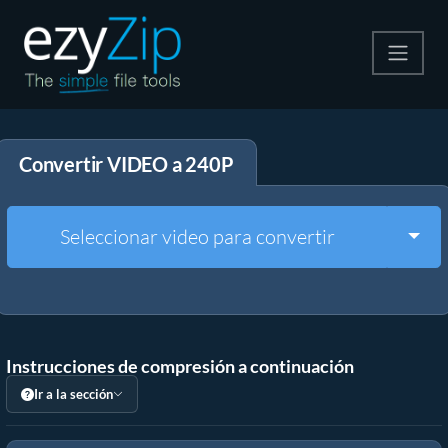
Comprime
Convertir VIDEO a 240P
Descomprime
Convertir
Togg
Seleccionar video para convertir
Otras herramientas
Instrucciones de compresión a continuación
Ir a la sección