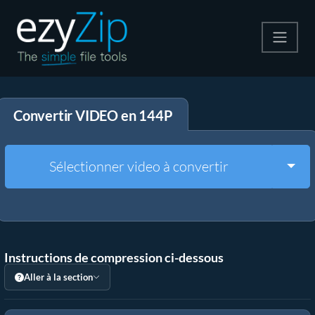
Compresser
Convertir VIDEO en 144P
Décompresser
Convertir
Togg
Sélectionner video à convertir
Autres outils
Instructions de compression ci-dessous
Aller à la section