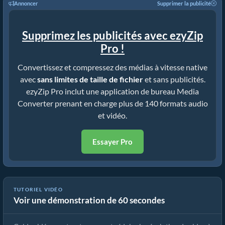
Annoncer
Supprimer la publicité
Supprimez les publicités avec ezyZip
Pro !
Convertissez et compressez des médias à vitesse native
avec
sans limites de taille de fichier
et sans publicités.
ezyZip Pro inclut une application de bureau Media
Converter prenant en charge plus de 140 formats audio
et vidéo.
Essayer Pro
TUTORIEL VIDÉO
Voir une démonstration de 60 secondes
Comment réduire la résolution de video à 1080p (Guide simple)