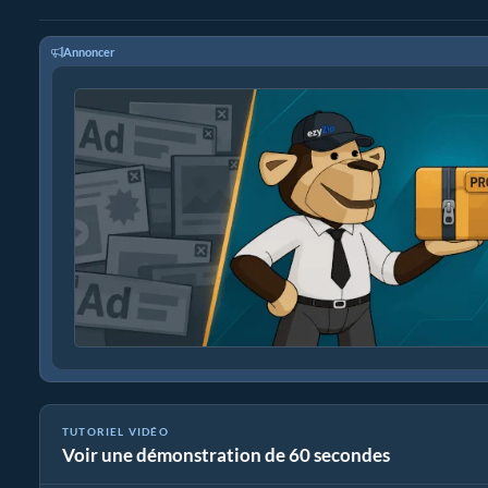
Annoncer
TUTORIEL VIDÉO
Voir une démonstration de 60 secondes
Comment réduire la résolution de video à 360p (Guide simple)