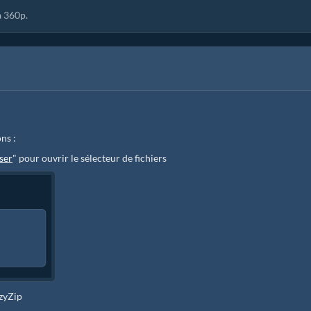
à 360p.
ns :
ser
" pour ouvrir le sélecteur de fichiers
ezyZip