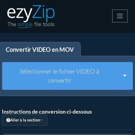
Compresser
Convertir VIDEO en MOV
Décompresser
Convertir
Sélectionner le fichier VIDEO à
Togg
convertir
Autres outils
Instructions de conversion ci-dessous
Aller à la section