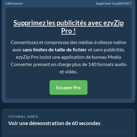
Annoncer
Supprimer la publicité
Supprimez les publicités avec ezyZip
Pro !
Convertissez et compressez des médias à vitesse native
avec
sans limites de taille de fichier
et sans publicités.
ezyZip Pro inclut une application de bureau Media
Converter prenant en charge plus de 140 formats audio
et vidéo.
Essayer Pro
TUTORIEL VIDÉO
Voir une démonstration de 60 secondes
Cómo convertir archivos multimedia