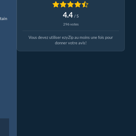
4.4
/ 5
tain
296 votes
Vous devez utiliser ezyZip au moins une fois pour
donner votre avis!