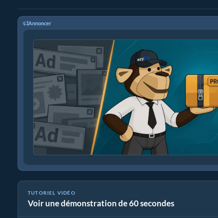
Annoncer
TUTORIEL VIDÉO
Voir une démonstration de 60 secondes
Convertir WAV en fréquence d'échantillonnage 44.1kHz (Guide