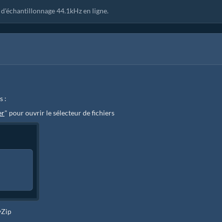
'échantillonnage 44.1kHz en ligne.
s :
er
" pour ouvrir le sélecteur de fichiers
yZip