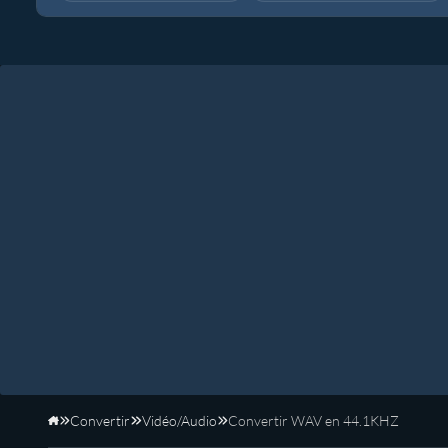
Convertir
Vidéo/Audio
Convertir WAV en 44.1KHZ
Accueil