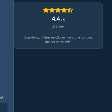
4.4
/ 5
296 votes
Vous devez utiliser ezyZip au moins une fois pour
donner votre avis!
né.