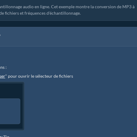
ntillonnage audio en ligne. Cet exemple montre la conversion de MP3 à
e fichiers et fréquences d'échantillonnage.
?
ns :
ser
" pour ouvrir le sélecteur de fichiers
ezyZip