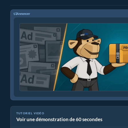
Annoncer
TUTORIEL VIDÉO
Voir une démonstration de 60 secondes
Comment convertir la fréquence d'échantillonnage audio.