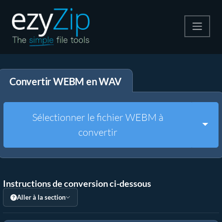
Compresser
Convertir WEBM en WAV
Décompresser
Convertir
Sélectionner le fichier WEBM à
Togg
convertir
Autres outils
Instructions de conversion ci-dessous
Aller à la section