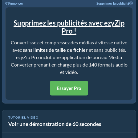
Annoncer
Supprimer la publicité
Supprimez les publicités avec ezyZip
Pro !
Convertissez et compressez des médias à vitesse native
avec
sans limites de taille de fichier
et sans publicités.
ezyZip Pro inclut une application de bureau Media
Converter prenant en charge plus de 140 formats audio
et vidéo.
Essayer Pro
TUTORIEL VIDÉO
Voir une démonstration de 60 secondes
Cómo convertir archivos multimedia