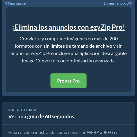
Anunciarse
Eliminar anuncio
¡Elimina los anuncios con ezyZip Pro!
Convierte y comprime imágenes en más de 200
formatos con
sin límites de tamaño de archivo
y sin
anuncios. ezyZip Pro incluye una aplicación descargable
Image Converter con optimización avanzada.
Probar Pro
VIDEO TUTORIAL
Ver una guía de 60 segundos
¡Cómo convertir WEBP a JPEG en segundos!
Guía en video mostrando cómo convertir WEBP a JPEG en