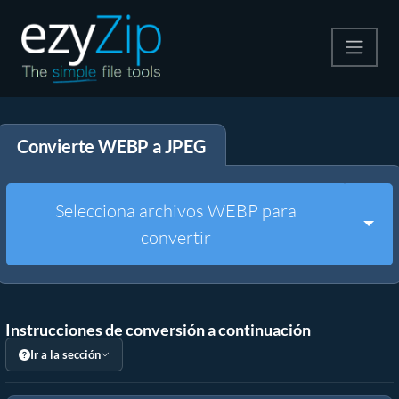
Comprime
Convierte WEBP a JPEG
Descomprime
Convertir
Selecciona archivos WEBP para
Togg
convertir
Otras herramientas
Instrucciones de conversión a continuación
Ir a la sección