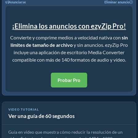
Anunciarse
Eliminar anuncio
¡Elimina los anuncios con ezyZip Pro!
Convierte y comprime medios a velocidad nativa con
sin
límites de tamaño de archivo
y sin anuncios. ezyZip Pro
incluye una aplicación de escritorio Media Converter
compatible con más de 140 formatos de audio y vídeo.
Probar Pro
VIDEO TUTORIAL
Ver una guía de 60 segundos
Cómo reducir la resolución de wmv (Guía sencilla)
Guía en video que muestra cómo reducir la resolución de un