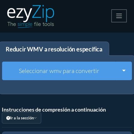
Comprime
Reducir WMV a resolución específica
Descomprime
Convertir
Togg
Seleccionar wmv para convertir
Otras herramientas
Instrucciones de compresión a continuación
Ir a la sección