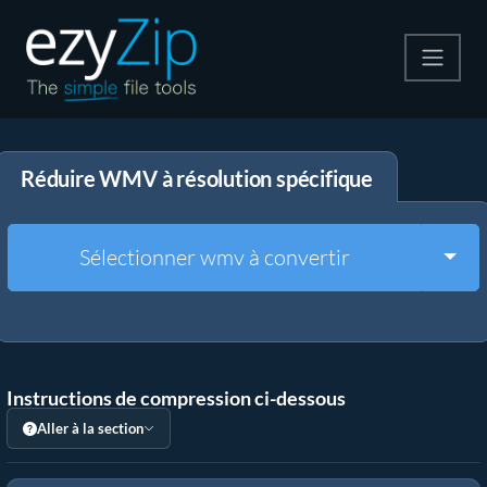
Compresser
Réduire WMV à résolution spécifique
Décompresser
Convertir
Togg
Sélectionner wmv à convertir
Autres outils
Instructions de compression ci-dessous
Aller à la section