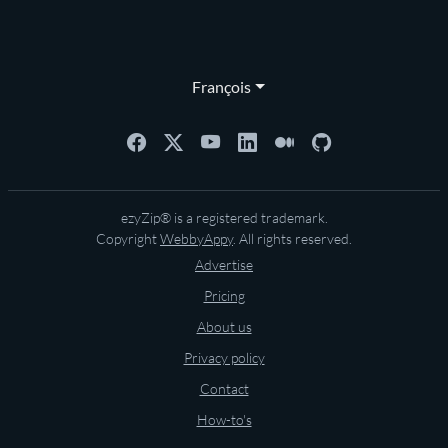
François
ezyZip® is a registered trademark.
Copyright
WebbyAppy
. All rights reserved.
Advertise
Pricing
About us
Privacy policy
Contact
How-to's