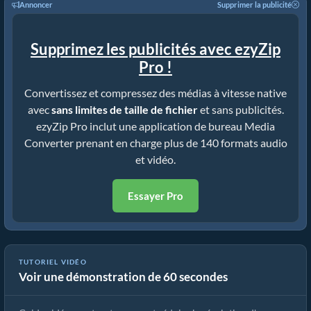
Annoncer
Supprimer la publicité
Supprimez les publicités avec ezyZip
Pro !
Convertissez et compressez des médias à vitesse native
avec
sans limites de taille de fichier
et sans publicités.
ezyZip Pro inclut une application de bureau Media
Converter prenant en charge plus de 140 formats audio
et vidéo.
Essayer Pro
TUTORIEL VIDÉO
Voir une démonstration de 60 secondes
Comment réduire la résolution wmv (Guide simple)