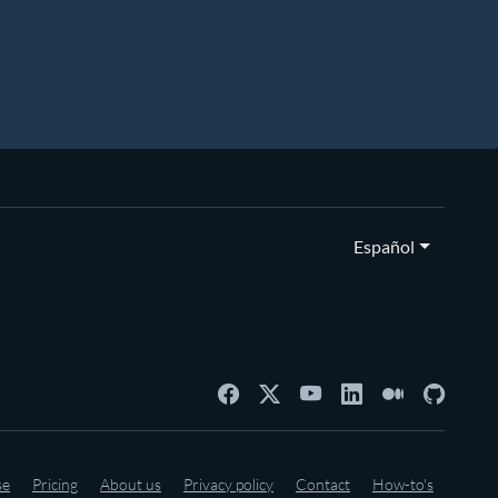
Español
se
Pricing
About us
Privacy policy
Contact
How-to's