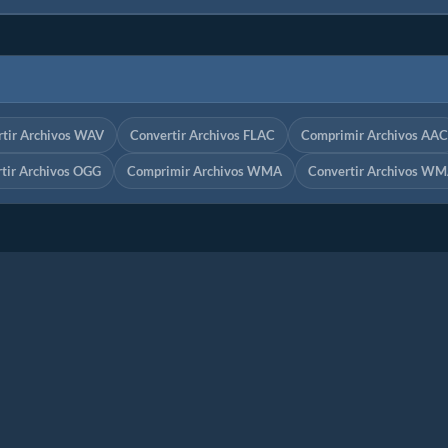
tir Archivos WAV
Convertir Archivos FLAC
Comprimir Archivos AAC
tir Archivos OGG
Comprimir Archivos WMA
Convertir Archivos W