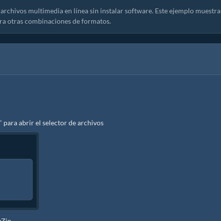
archivos multimedia en línea sin instalar software. Este ejemplo muestra
ra otras combinaciones de formatos.
" para abrir el selector de archivos
yZip