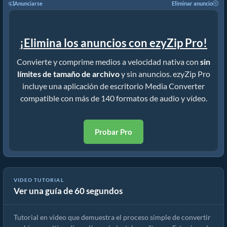
Anunciarse
Eliminar anuncio
¡Elimina los anuncios con ezyZip Pro!
Convierte y comprime medios a velocidad nativa con
sin
límites de tamaño de archivo
y sin anuncios. ezyZip Pro
incluye una aplicación de escritorio Media Converter
compatible con más de 140 formatos de audio y vídeo.
Probar Pro
VIDEO TUTORIAL
Ver una guía de 60 segundos
Cómo convertir archivos multimedia
Tutorial en video que demuestra el proceso simple de convertir