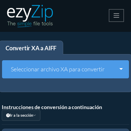
Comprime
Convertir XA a AIFF
Descomprime
Convertir
Togg
Seleccionar archivo XA para convertir
Otras herramientas
Instrucciones de conversión a continuación
Ir a la sección