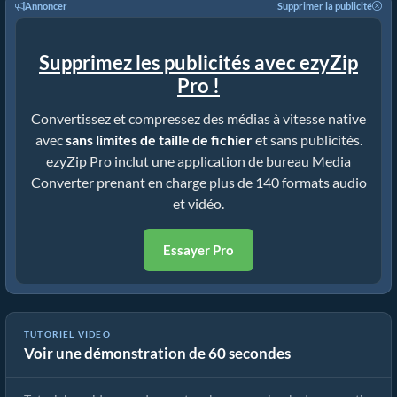
Annoncer
Supprimer la publicité
Supprimez les publicités avec ezyZip
Pro !
Convertissez et compressez des médias à vitesse native
avec
sans limites de taille de fichier
et sans publicités.
ezyZip Pro inclut une application de bureau Media
Converter prenant en charge plus de 140 formats audio
et vidéo.
Essayer Pro
TUTORIEL VIDÉO
Voir une démonstration de 60 secondes
Cómo convertir archivos multimedia