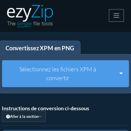
Compresser
Convertissez XPM en PNG
Décompresser
Convertir
Sélectionnez les fichiers XPM à
Togg
convertir
Autres outils
Instructions de conversion ci-dessous
Aller à la section