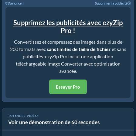
Annoncer
Supprimer la publicité
Supprimez les publicités avec ezyZip
Pro !
Convertissez et compressez des images dans plus de
200 formats avec
sans limites de taille de fichier
et sans
publicités. ezyZip Pro inclut une application
téléchargeable Image Converter avec optimisation
avancée.
Essayer Pro
TUTORIEL VIDÉO
Voir une démonstration de 60 secondes
Comment convertir le format d'image en ligne