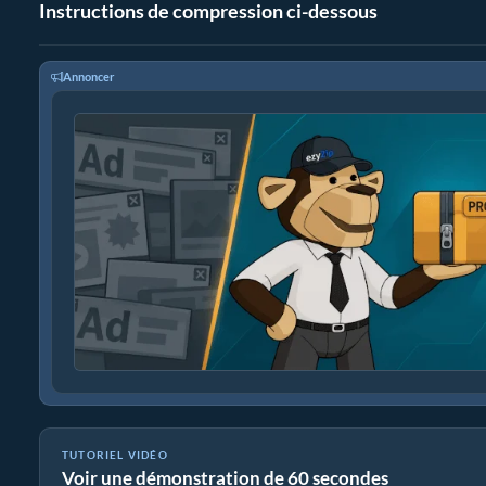
Instructions de compression ci-dessous
Annoncer
TUTORIEL VIDÉO
Voir une démonstration de 60 secondes
Comment créer des archives tar.xz en ligne avec ezyZip (gratuit, 