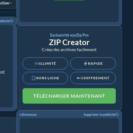
ection
blicité
Exclusivité ezyZip Pro
ZIP Creator
Créez des archives facilement
ILLIMITÉ
RAPIDE
mot
HORS LIGNE
CHIFFREMENT
TÉLÉCHARGER MAINTENANT
Annoncer
Supprimer la publicité