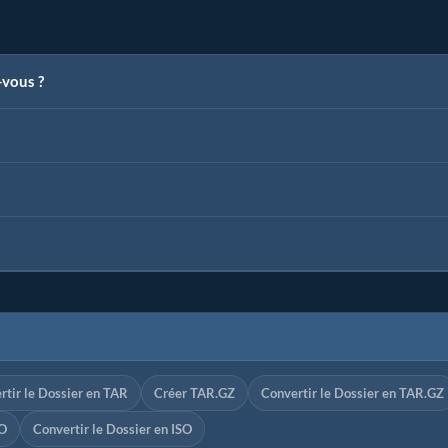
-vous ?
rtir le Dossier en TAR
Créer TAR.GZ
Convertir le Dossier en TAR.GZ
SO
Convertir le Dossier en ISO