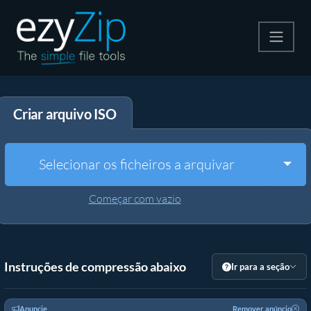
Compactar
Criar arquivo ISO
Descompactar
Converter
Togg
Selecionar os ficheiros a arquivar
Outras Ferramentas
Começar com vazio
Instruções de compressão abaixo
Ir para a seção
Anuncie
Remover anúncio